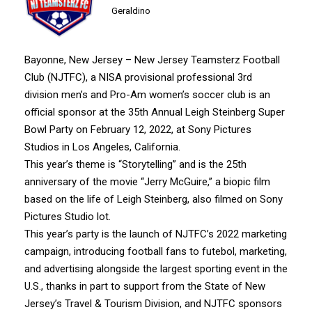
Geraldino
Bayonne, New Jersey – New Jersey Teamsterz Football
Club (NJTFC), a NISA provisional professional 3rd
division men’s and Pro-Am women’s soccer club is an
official sponsor at the 35th Annual Leigh Steinberg Super
Bowl Party on February 12, 2022, at Sony Pictures
Studios in Los Angeles, California.
This year’s theme is “Storytelling” and is the 25th
anniversary of the movie “Jerry McGuire,” a biopic film
based on the life of Leigh Steinberg, also filmed on Sony
Pictures Studio lot.
This year’s party is the launch of NJTFC’s 2022 marketing
campaign, introducing football fans to futebol, marketing,
and advertising alongside the largest sporting event in the
U.S., thanks in part to support from the State of New
Jersey’s Travel & Tourism Division, and NJTFC sponsors