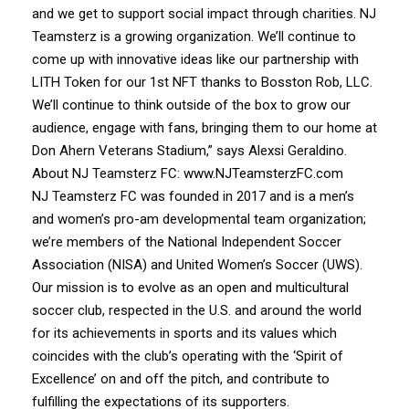
and we get to support social impact through charities. NJ
Teamsterz is a growing organization. We’ll continue to
come up with innovative ideas like our partnership with
LITH Token for our 1st NFT thanks to Bosston Rob, LLC.
We’ll continue to think outside of the box to grow our
audience, engage with fans, bringing them to our home at
Don Ahern Veterans Stadium,” says Alexsi Geraldino.
About NJ Teamsterz FC:
www.NJTeamsterzFC.com
NJ Teamsterz FC was founded in 2017 and is a men’s
and women’s pro-am developmental team organization;
we’re members of the National Independent Soccer
Association (NISA) and United Women’s Soccer (UWS).
Our mission is to evolve as an open and multicultural
soccer club, respected in the U.S. and around the world
for its achievements in sports and its values which
coincides with the club’s operating with the ‘Spirit of
Excellence’ on and off the pitch, and contribute to
fulfilling the expectations of its supporters.