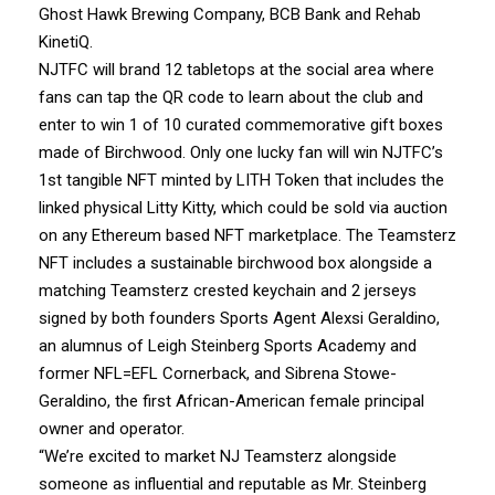
Ghost Hawk Brewing Company, BCB Bank and Rehab
KinetiQ.
NJTFC will brand 12 tabletops at the social area where
fans can tap the QR code to learn about the club and
enter to win 1 of 10 curated commemorative gift boxes
made of Birchwood. Only one lucky fan will win NJTFC’s
1st tangible NFT minted by LITH Token that includes the
linked physical Litty Kitty, which could be sold via auction
on any Ethereum based NFT marketplace. The Teamsterz
NFT includes a sustainable birchwood box alongside a
matching Teamsterz crested keychain and 2 jerseys
signed by both founders Sports Agent Alexsi Geraldino,
an alumnus of Leigh Steinberg Sports Academy and
former NFL=EFL Cornerback, and Sibrena Stowe-
Geraldino, the first African-American female principal
owner and operator.
“We’re excited to market NJ Teamsterz alongside
someone as influential and reputable as Mr. Steinberg