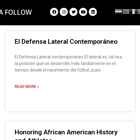
 A FOLLOW
El Defensa Lateral Contemporáneo
El Defensa Lateral contemporáneo El lateral es, tal vez,
la posición que se desarrolló más tardíamente en el
tiempo desde el nacimiento del fútbol, pues
READ MORE »
Honoring African American History